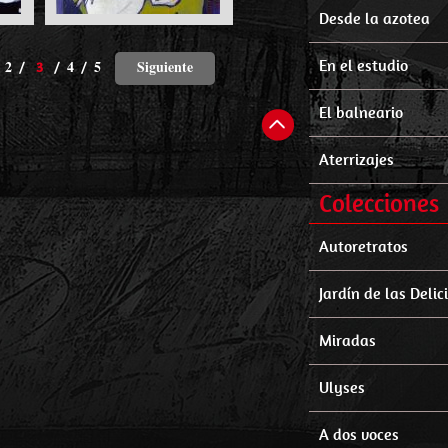
Desde la azotea
2
4
5
Siguiente
En el estudio
/
3
/
/
El balneario
Aterrizajes
Colecciones
Autoretratos
Jardín de las Delic
Miradas
Ulyses
A dos voces