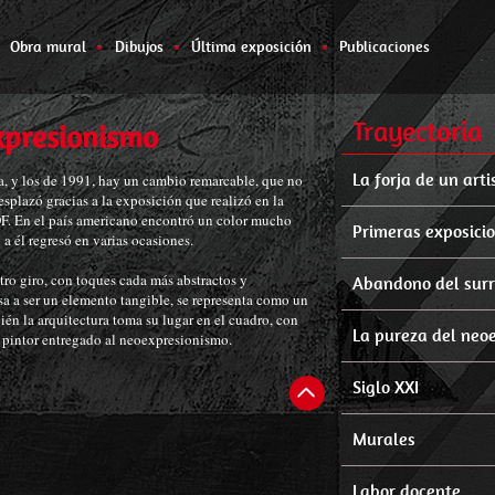
Obra mural
Dibujos
Última exposición
Publicaciones
Trayectoria
xpresionismo
La forja de un arti
za, y los de 1991, hay un cambio remarcable, que no
esplazó gracias a la exposición que realizó en la
. En el país americano encontró un color mucho
Primeras exposici
 a él regresó en varias ocasiones.
tro giro, con toques cada más abstractos y
Abandono del sur
asa a ser un elemento tangible, se representa como un
ién la arquitectura toma su lugar en el cuadro, con
La pureza del neo
n pintor entregado al neoexpresionismo.
Siglo XXI
Murales
Labor docente