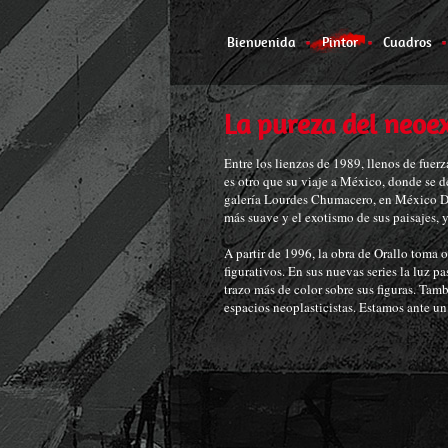
Bienvenida
Pintor
Cuadros
La pureza del neoe
Entre los lienzos de 1989, llenos de fuer
es otro que su viaje a México, donde se d
galería Lourdes Chumacero, en México DF
más suave y el exotismo de sus paisajes, y
A partir de 1996, la obra de Orallo toma o
figurativos. En sus nuevas series la luz p
trazo más de color sobre sus figuras. Tamb
espacios neoplasticistas. Estamos ante u