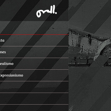
sta
ones
realismo
expresionismo